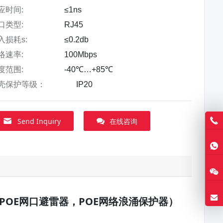
应时间:
≤1ns
口类型:
RJ45
入损耗s:
≤0.2db
络速率:
100Mbps
度范围:
-40℃…+85℃
外壳保护等级：
IP20
Send Inquiry
在线咨询
（百兆POE网口避雷器，POE网络浪涌保护器）