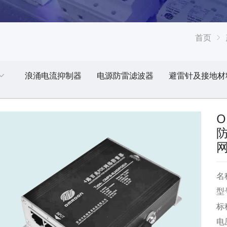
首页
浪涌电流抑制器
电源防雷滤波器
避雷针及接地材
O
名
型
标
电