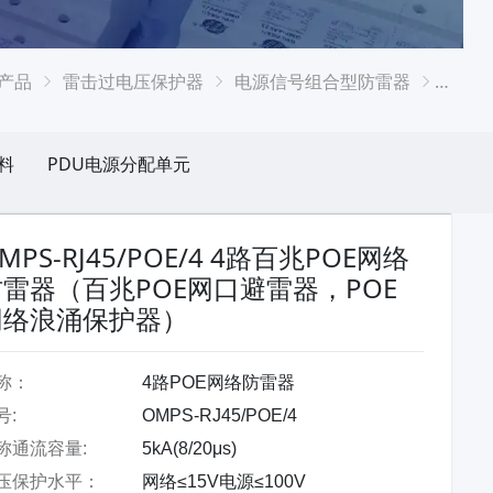
产品
雷击过电压保护器
电源信号组合型防雷器
OMP
料
PDU电源分配单元
MPS-RJ45/POE/4 4路百兆POE网络
防雷器（百兆POE网口避雷器，POE
网络浪涌保护器）
称：
4路POE网络防雷器
号:
OMPS-RJ45/POE/4
称通流容量:
5kA(8/20μs)
压保护水平：
网络≤15V电源≤100V