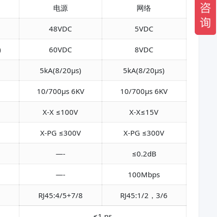
电源
网络
48VDC
5VDC
c）
60VDC
8VDC
5kA(8/20μs)
5kA(8/20μs)
10/700µs 6KV
10/700µs 6KV
X-X ≤100V
X-X≤15V
X-PG ≤300V
X-PG ≤300V
—-
≤0.2dB
—-
100Mbps
RJ45:4/5+7/8
RJ45:1/2，3/6
≤1 ns