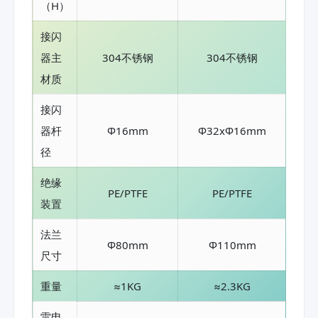
（H）
接闪
器主
304不锈钢
304不锈钢
材质
接闪
器杆
Φ16mm
Φ32xΦ16mm
径
绝缘
PE/PTFE
PE/PTFE
装置
法兰
Φ80mm
Φ110mm
尺寸
重量
≈1KG
≈2.3KG
雷电