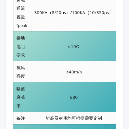
通流
300KA（8/20μs）/100KA（10/350μs）
容量
Ipeak
接地
电阻
≤10Ω
要求
抗风
≤40m/s
强度
幅值
衰减
≥80
率
备注
针高及材质均可根据需要定制