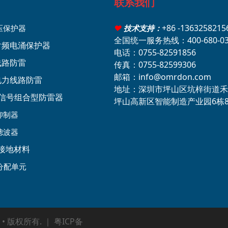
联系我们
+86 -136325821
压保护器
♥
技术支持：
全国统一服务热线：400-680-03
轴射频电涌保护器
电话：0755-82591856
线路防雷
传真：0755-82599306
邮箱：info@omrdon.com
压电力线路防雷
地址：深圳市坪山区坑梓街道禾
源+信号组合型防雷器
坪山高新区智能制造产业园6栋
抑制器
滤波器
接地材料
分配单元
 • 版权所有. ｜
粤ICP备