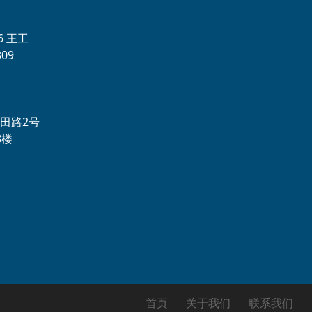
56 王工
09
田路2号
8楼
首页
关于我们
联系我们