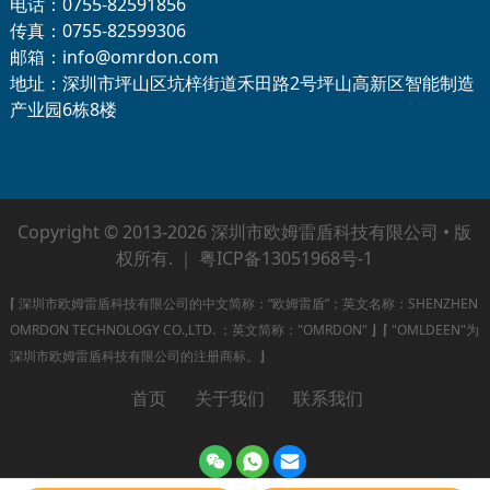
电话：0755-82591856
传真：0755-82599306
邮箱：info@omrdon.com
地址：深圳市坪山区坑梓街道禾田路2号坪山高新区智能制造
产业园6栋8楼
Copyright © 2013-2026 深圳市欧姆雷盾科技有限公司 • 版
权所有. ｜
粤ICP备13051968号-1
⌈
深圳市欧姆雷盾科技有限公司的中文简称：“欧姆雷盾”；英文名称：SHENZHEN
OMRDON TECHNOLOGY CO.,LTD. ；英文简称："OMRDON"
⌋
⌈
"OMLDEEN"为
深圳市欧姆雷盾科技有限公司的注册商标。
⌋
首页
关于我们
联系我们