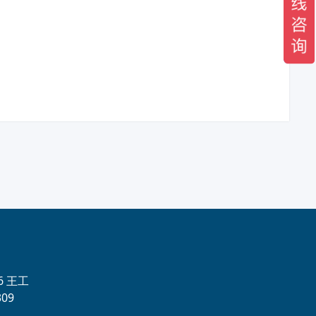
56 王工
09