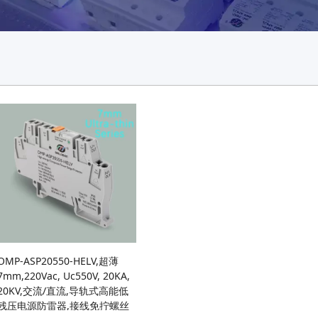
OMP-ASP20550-HELV,超薄
7mm,220Vac, Uc550V, 20KA,
20KV,交流/直流,导轨式高能低
残压电源防雷器,接线免拧螺丝