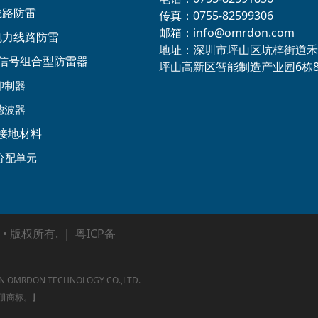
线路防雷
传真：0755-82599306
邮箱：info@omrdon.com
压电力线路防雷
地址：深圳市坪山区坑梓街道禾
源+信号组合型防雷器
坪山高新区智能制造产业园6栋
抑制器
滤波器
接地材料
分配单元
 • 版权所有. ｜
粤ICP备
ON TECHNOLOGY CO.,LTD.
注册商标。
⌋