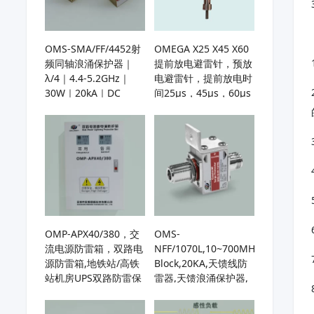
OMS-SMA/FF/4452射
OMEGA X25 X45 X60
频同轴浪涌保护器｜
提前放电避雷针，预放
λ/4｜4.4-5.2GHz｜
电避雷针，提前放电时
30W｜20kA｜DC
间25µs，45µs，60µs
Block｜5G基站、微波
通信保护、C波段雷达
防雷防护
OMP-APX40/380，交
OMS-
流电源防雷箱，双路电
NFF/1070L,10~700MHz,DC
源防雷箱,地铁站/高铁
Block,20KA,天馈线防
站机房UPS双路防雷保
雷器,天馈浪涌保护器,
护
基站天线避雷器,用于
HF/UHF/VHF天线或接