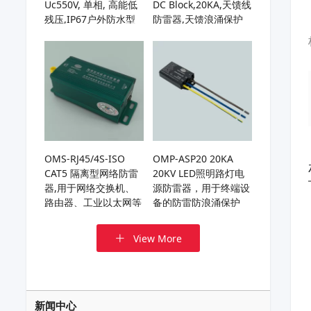
Uc550V, 单相, 高能低
DC Block,20KA,天馈线
残压,IP67户外防水型
防雷器,天馈浪涌保护
电源防雷器
器,基站天线避雷器,用
于HF/UHF/VHF天线或
接收机
OMS-RJ45/4S-ISO
OMP-ASP20 20KA
CAT5 隔离型网络防雷
20KV LED照明路灯电
器,用于网络交换机、
源防雷器，用于终端设
路由器、工业以太网等
备的防雷防浪涌保护
网络通信链路的电涌保
护
View More
新闻中心