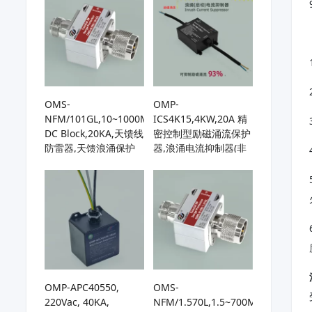
收机
OMS-
OMP-
NFM/101GL,10~1000MHz,
ICS4K15,4KW,20A 精
DC Block,20KA,天馈线
密控制型励磁涌流保护
防雷器,天馈浪涌保护
器,浪涌电流抑制器(非
器,基站天线避雷器,用
NTC型),启动电流直降
于HF/UHF/VHF天线或
93%,使环形变压器实
接收机
现真正“软”启动,防止空
开跳闸，特别适用频繁
启动场景
OMP-APC40550,
OMS-
220Vac, 40KA,
NFM/1.570L,1.5~700MHz,