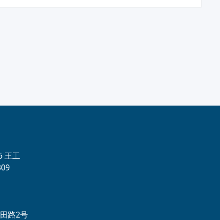
56 王工
09
田路2号