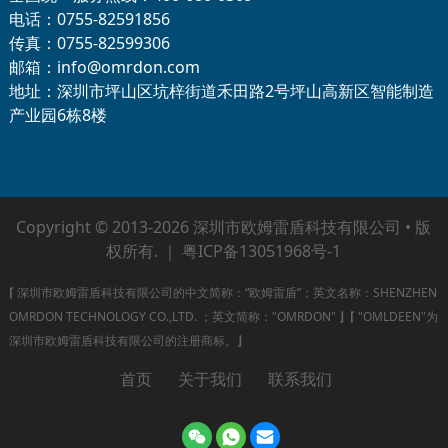
电话：0755-82591856
传真：0755-82599306
邮箱：info@omrdon.com
地址：深圳市坪山区坑梓街道禾田路2号坪山高新区智能制造
产业园6栋8楼
Copyright © 2013-2026 深圳市欧姆雷盾科技有限公司 • 版
权所有. ｜
粤ICP备13051968号-1
⌈
深圳市欧姆雷盾科技有限公司的中文简称：“欧姆雷盾”；英文名称：SHENZHEN
OMRDON TECHNOLOGY CO.,LTD. ；英文简称："OMRDON"
⌋
⌈
"OMLDEEN"为
深圳市欧姆雷盾科技有限公司的注册商标。
⌋
首页
关于我们
联系我们