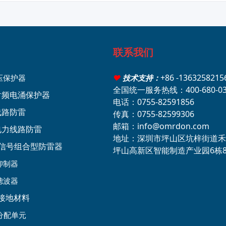
联系我们
+86 -136325821
压保护器
♥
技术支持：
全国统一服务热线：400-680-03
轴射频电涌保护器
电话：0755-82591856
线路防雷
传真：0755-82599306
邮箱：info@omrdon.com
压电力线路防雷
地址：深圳市坪山区坑梓街道禾
源+信号组合型防雷器
坪山高新区智能制造产业园6栋
抑制器
滤波器
接地材料
分配单元