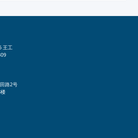
56 王工
09
田路2号
8楼