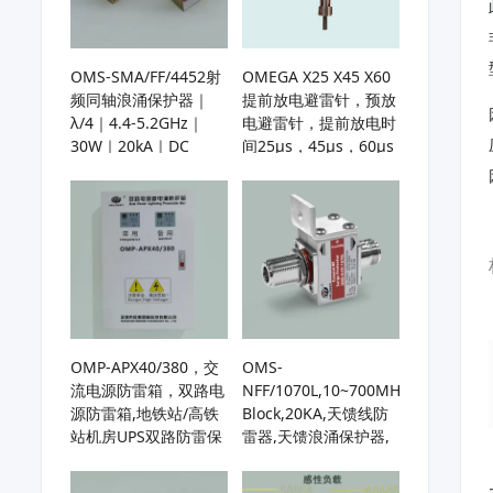
OMS-SMA/FF/4452射
OMEGA X25 X45 X60
频同轴浪涌保护器｜
提前放电避雷针，预放
λ/4｜4.4-5.2GHz｜
电避雷针，提前放电时
30W｜20kA｜DC
间25µs，45µs，60µs
Block｜5G基站、微波
通信保护、C波段雷达
防雷防护
OMP-APX40/380，交
OMS-
流电源防雷箱，双路电
NFF/1070L,10~700MHz,DC
源防雷箱,地铁站/高铁
Block,20KA,天馈线防
站机房UPS双路防雷保
雷器,天馈浪涌保护器,
护
基站天线避雷器,用于
HF/UHF/VHF天线或接