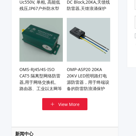
Uc550V, 单相, 高能低
DC Block,20KA,天馈线
残压,IP67户外防水型
防雷器,天馈浪涌保护
电源防雷器
器,基站天线避雷器,用
于HF/UHF/VHF天线或
接收机
OMS-RJ45/4S-ISO
OMP-ASP20 20KA
CAT5 隔离型网络防雷
20KV LED照明路灯电
器,用于网络交换机、
源防雷器，用于终端设
路由器、工业以太网等
备的防雷防浪涌保护
网络通信链路的电涌保
护
View More
新闻中心