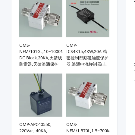
收机
OMS-
OMP-
NFM/101GL,10~1000MHz,
ICS4K15,4KW,20A 精
DC Block,20KA,天馈线
密控制型励磁涌流保护
防雷器,天馈浪涌保护
器,浪涌电流抑制器(非
器,基站天线避雷器,用
NTC型),启动电流直降
于HF/UHF/VHF天线或
93%,使环形变压器实
接收机
现真正“软”启动,防止空
开跳闸，特别适用频繁
启动场景
OMP-APC40550,
OMS-
220Vac, 40KA,
NFM/1.570L,1.5~700MHz,