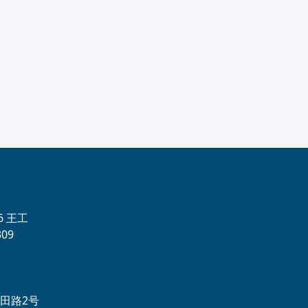
56 王工
09
田路2号