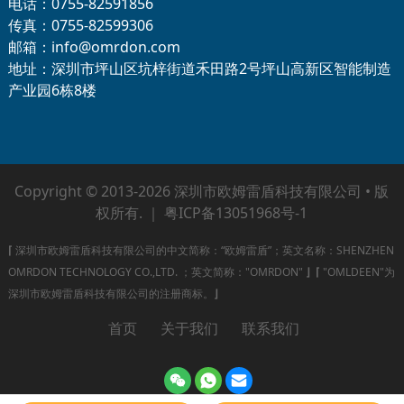
电话：0755-82591856
传真：0755-82599306
邮箱：info@omrdon.com
地址：深圳市坪山区坑梓街道禾田路2号坪山高新区智能制造
产业园6栋8楼
Copyright © 2013-2026 深圳市欧姆雷盾科技有限公司 • 版
权所有. ｜
粤ICP备13051968号-1
⌈
深圳市欧姆雷盾科技有限公司的中文简称：“欧姆雷盾”；英文名称：SHENZHEN
OMRDON TECHNOLOGY CO.,LTD. ；英文简称："OMRDON"
⌋
⌈
"OMLDEEN"为
深圳市欧姆雷盾科技有限公司的注册商标。
⌋
首页
关于我们
联系我们