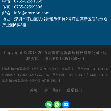
电话：0755-82591856
传真：0755-82599306
邮箱：info@omrdon.com
地址：深圳市坪山区坑梓街道禾田路2号坪山高新区智能制造
产业园6栋8楼
Copyright © 2013-2026 深圳市欧姆雷盾科技有限公司 • 版
权所有. ｜
粤ICP备13051968号-1
⌈
深圳市欧姆雷盾科技有限公司的中文简称：“欧姆雷盾”；英文名称：SHENZHEN
OMRDON TECHNOLOGY CO.,LTD. ；英文简称："OMRDON"
⌋
⌈
"OMLDEEN"为
深圳市欧姆雷盾科技有限公司的注册商标。
⌋
首页
关于我们
联系我们