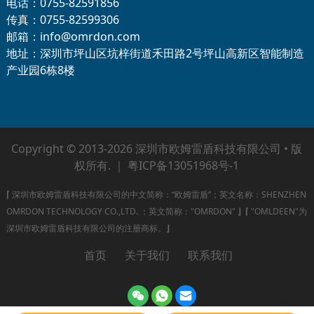
电话：0755-82591856
传真：0755-82599306
邮箱：info@omrdon.com
地址：深圳市坪山区坑梓街道禾田路2号坪山高新区智能制造
产业园6栋8楼
Copyright © 2013-2026 深圳市欧姆雷盾科技有限公司 • 版
权所有. ｜
粤ICP备13051968号-1
⌈
深圳市欧姆雷盾科技有限公司的中文简称：“欧姆雷盾”；英文名称：SHENZHEN
OMRDON TECHNOLOGY CO.,LTD. ；英文简称："OMRDON"
⌋
⌈
"OMLDEEN"为
深圳市欧姆雷盾科技有限公司的注册商标。
⌋
首页
关于我们
联系我们