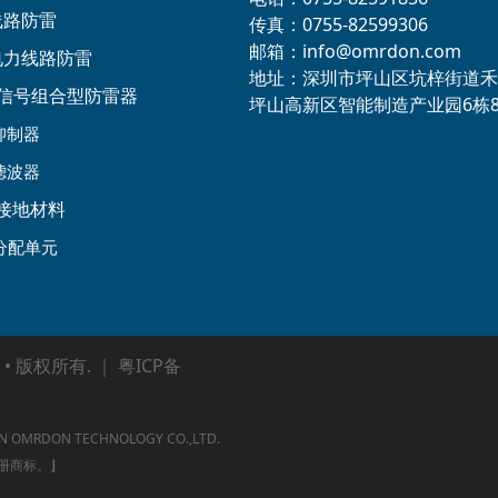
线路防雷
传真：0755-82599306
邮箱：info@omrdon.com
压电力线路防雷
地址：深圳市坪山区坑梓街道禾
源+信号组合型防雷器
坪山高新区智能制造产业园6栋
抑制器
滤波器
接地材料
分配单元
 • 版权所有. ｜
粤ICP备
ON TECHNOLOGY CO.,LTD.
注册商标。
⌋