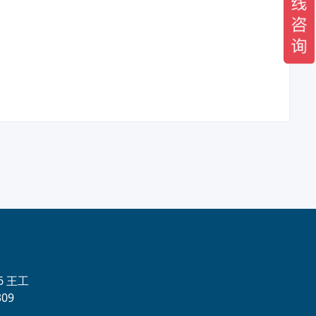
56 王工
09