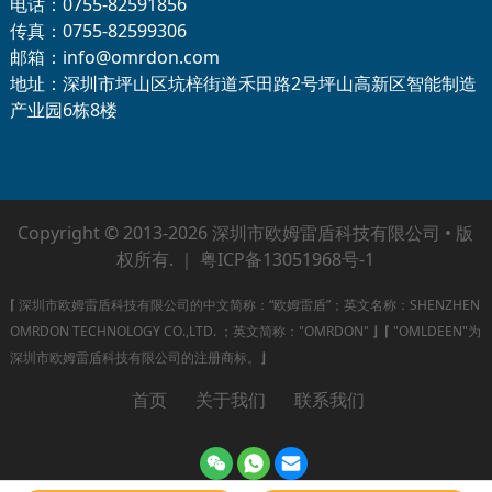
电话：0755-82591856
传真：0755-82599306
邮箱：info@omrdon.com
地址：深圳市坪山区坑梓街道禾田路2号坪山高新区智能制造
产业园6栋8楼
Copyright © 2013-2026 深圳市欧姆雷盾科技有限公司 • 版
权所有. ｜
粤ICP备13051968号-1
⌈
深圳市欧姆雷盾科技有限公司的中文简称：“欧姆雷盾”；英文名称：SHENZHEN
OMRDON TECHNOLOGY CO.,LTD. ；英文简称："OMRDON"
⌋
⌈
"OMLDEEN"为
深圳市欧姆雷盾科技有限公司的注册商标。
⌋
首页
关于我们
联系我们