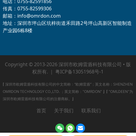
电话：0755-82591856
传真：0755-82599306
邮箱：info@omrdon.com
地址：深圳市坪山区坑梓街道禾田路2号坪山高新区智能制造
产业园6栋8楼
Copyright © 2013-2026 深圳市欧姆雷盾科技有限公司 • 版
权所有. ｜
粤ICP备13051968号-1
⌈
深圳市欧姆雷盾科技有限公司的中文简称：“欧姆雷盾”；英文名称：SHENZHEN
OMRDON TECHNOLOGY CO.,LTD. ；英文简称："OMRDON"
⌋
⌈
"OMLDEEN"为
深圳市欧姆雷盾科技有限公司的注册商标。
⌋
首页
关于我们
联系我们