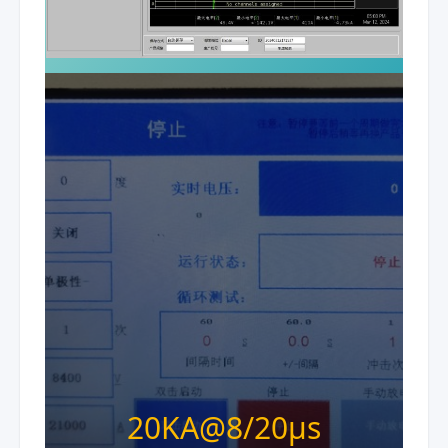
20KA@8/20μs