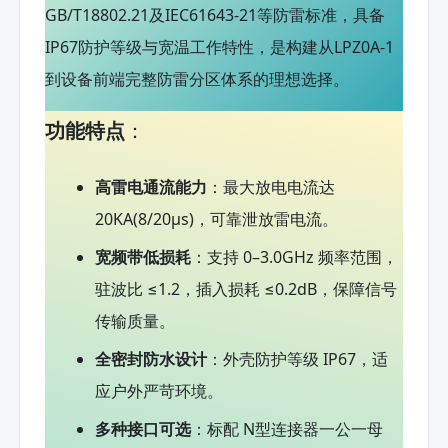
GB/T18802.21及IEC61643-21等防雷标准，具备
IP67防护等级与宽温工作特性，是构建从LPZ0A-1
到设备前端完整防雷分区体系的理想选择。
功能特点
：
高雷电通流能力
：最大放电电流达
20KA(8/20μs)，可靠泄放雷电流。
宽频带低损耗
：支持 0–3.0GHz 频率范围，
驻波比 ≤1.2，插入损耗 ≤0.2dB，保障信号
传输质量。
全密封防水设计
：外壳防护等级 IP67，适
应户外严苛环境。
多种接口可选
：标配 N型连接器一公一母