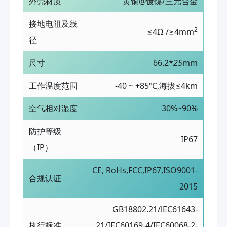
外壳材质
黄铜@镀镍/三元合金
接地电阻及线
2
≤4Ω /≥4mm
径
尺寸
66.2*
25
mm
工作温度范围
-40 ~ +85℃,海拔≤4km
空气相对湿度
30%~90%
防护等级
IP67
（IP）
CE, RoHs,FCC,IP67,ISO9001-
合规认证
2015
GB18802.21/lEC61643-
执行标准
21/IEC60169-4/IEC60068-2-