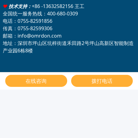
+86 -13632582156 王工
♥
技术支持：
全国统一服务热线：400-680-0309
电话：0755-82591856
传真：0755-82599306
邮箱：info@omrdon.com
地址：深圳市坪山区坑梓街道禾田路2号坪山高新区智能制造
产业园6栋8楼
在线咨询
拨打电话
Send Inquiry
Copyright © 2013-2026 深圳市欧姆雷盾科技有限公司 • 版
权所有. ｜
粤ICP备13051968号-1
⌈
深圳市欧姆雷盾科技有限公司的中文简称：“欧姆雷盾”；英文名称：SHENZHEN
OMRDON TECHNOLOGY CO.,LTD. ；英文简称："OMRDON"
⌋
⌈
"OMLDEEN"为
深圳市欧姆雷盾科技有限公司的注册商标。
⌋
首页
关于我们
联系我们