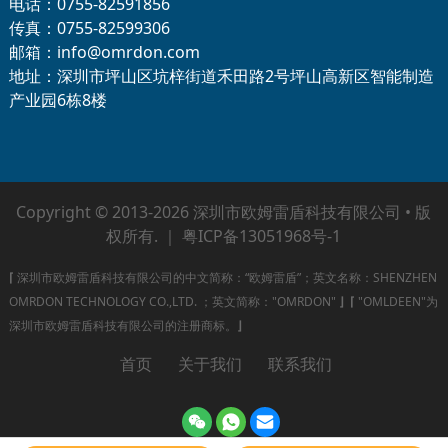
电话：0755-82591856
传真：0755-82599306
邮箱：info@omrdon.com
地址：深圳市坪山区坑梓街道禾田路2号坪山高新区智能制造
产业园6栋8楼
Copyright © 2013-2026 深圳市欧姆雷盾科技有限公司 • 版
权所有. ｜
粤ICP备13051968号-1
⌈
深圳市欧姆雷盾科技有限公司的中文简称：“欧姆雷盾”；英文名称：SHENZHEN
OMRDON TECHNOLOGY CO.,LTD. ；英文简称："OMRDON"
⌋
⌈
"OMLDEEN"为
深圳市欧姆雷盾科技有限公司的注册商标。
⌋
首页
关于我们
联系我们