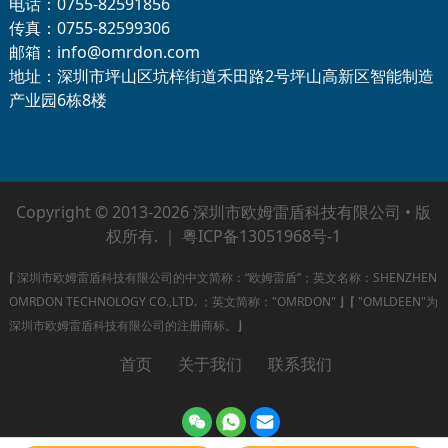
电话：0755-82591856
传真：0755-82599306
邮箱：info@omrdon.com
地址：深圳市坪山区坑梓街道禾田路2号坪山高新区智能制造
产业园6栋8楼
Copyright © 2013-2026 深圳市欧姆雷盾科技有限公司 • 版
权所有. ｜
粤ICP备13051968号-1
⌈
深圳市欧姆雷盾科技有限公司的中文简称：“欧姆雷盾”；英文名称：SHENZHEN
OMRDON TECHNOLOGY CO.,LTD. ；英文简称："OMRDON"
⌋
⌈
"OMLDEEN"为
深圳市欧姆雷盾科技有限公司的注册商标。
⌋
首页
关于我们
联系我们