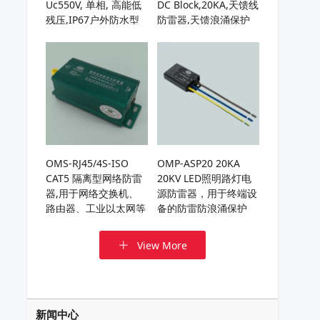
Uc550V, 单相, 高能低
DC Block,20KA,天馈线
残压,IP67户外防水型
防雷器,天馈浪涌保护
电源防雷器
器,基站天线避雷器,用
于HF/UHF/VHF天线或
接收机
OMS-RJ45/4S-ISO
OMP-ASP20 20KA
CAT5 隔离型网络防雷
20KV LED照明路灯电
器,用于网络交换机、
源防雷器，用于终端设
路由器、工业以太网等
备的防雷防浪涌保护
网络通信链路的电涌保
护
View More
新闻中心