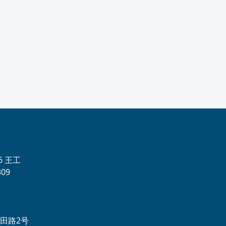
56 王工
09
田路2号