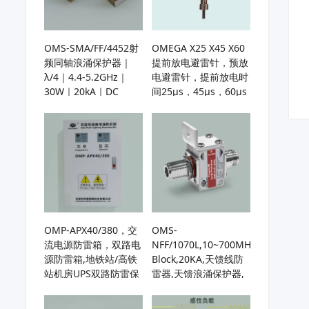
OMS-SMA/FF/4452射
OMEGA X25 X45 X60
频同轴浪涌保护器｜
提前放电避雷针，预放
λ/4｜4.4-5.2GHz｜
电避雷针，提前放电时
30W｜20kA｜DC
间25µs，45µs，60µs
Block｜5G基站、微波
通信保护、C波段雷达
防雷防护
OMP-APX40/380，交
OMS-
流电源防雷箱，双路电
NFF/1070L,10~700MHz,DC
源防雷箱,地铁站/高铁
Block,20KA,天馈线防
站机房UPS双路防雷保
雷器,天馈浪涌保护器,
护
基站天线避雷器,用于
HF/UHF/VHF天线或接