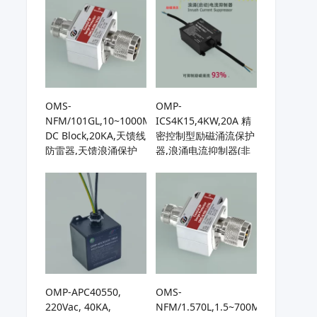
收机
OMS-
OMP-
NFM/101GL,10~1000MHz,
ICS4K15,4KW,20A 精
DC Block,20KA,天馈线
密控制型励磁涌流保护
防雷器,天馈浪涌保护
器,浪涌电流抑制器(非
器,基站天线避雷器,用
NTC型),启动电流直降
于HF/UHF/VHF天线或
93%,使环形变压器实
接收机
现真正“软”启动,防止空
开跳闸，特别适用频繁
启动场景
OMP-APC40550,
OMS-
220Vac, 40KA,
NFM/1.570L,1.5~700MHz,