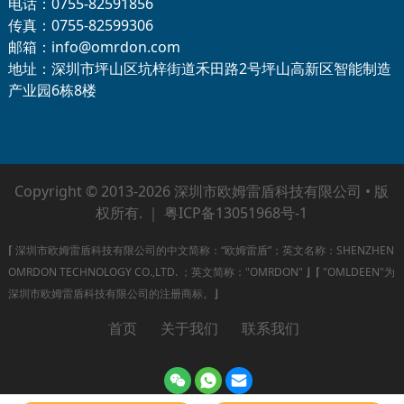
电话：0755-82591856
传真：0755-82599306
邮箱：info@omrdon.com
地址：深圳市坪山区坑梓街道禾田路2号坪山高新区智能制造
产业园6栋8楼
Copyright © 2013-2026 深圳市欧姆雷盾科技有限公司 • 版
权所有. ｜
粤ICP备13051968号-1
⌈
深圳市欧姆雷盾科技有限公司的中文简称：“欧姆雷盾”；英文名称：SHENZHEN
OMRDON TECHNOLOGY CO.,LTD. ；英文简称："OMRDON"
⌋
⌈
"OMLDEEN"为
深圳市欧姆雷盾科技有限公司的注册商标。
⌋
首页
关于我们
联系我们