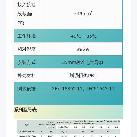
接入接地
线截面(
≥16mm²
PE)
工作环境
-40℃~+85℃
相对湿度
≤95%
安装方式
35mm标准电气导轨
外壳材料
增强阻燃PBT
测试依据
GB/T18802.11、IEC61643-11
系列型号表