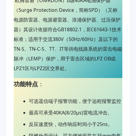
欧姆雷盾（OMRDON）II级40KA电涌保护器
（Surge Protection Device，简称SPD）（又称
电源防雷器、电源避雷器、浪涌保护器、过压保护
器）其设计依据符合GB18802.1，IEC61643-1技术
标准；适用于交流380V（50Hz/60Hz）及以下的
TN-S、TN-C-S、TT、IT等供电线路系统的雷击电磁
脉冲（LEMP）保护，用于雷击区域的LPZ OB或
LPZ1区与LPZ2区交界处。
功能特点
：
可选遥信端子报警功能，便于远程报警监控
最高可承受40KA(8/20μs)雷电流冲击。
反应速度快，动作响应时间小于25ns。
阻燃外壳设计，可方便地安装在35mm电气