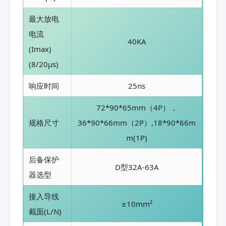
最大放电
电流
40KA
(Imax)
(8/20μs)
响应时间
25ns
72*90*65mm（4P），
规格尺寸
36*90*66mm（2P）,18*90*66m
m(1P)
后备保护
D型32A-63A
器选型
接入导线
≥10mm²
截面(L/N)