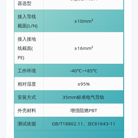
器选型
接入导线
≥10mm²
截面(L/N)
接入接地
线截面(
≥16mm²
PE)
工作环境
-40℃~+85℃
相对湿度
≤95%
安装方式
35mm标准电气导轨
外壳材料
增强阻燃PBT
测试依据
GB/T18802.11、IEC61643-11